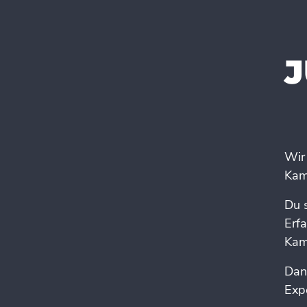
J
Wir
Kam
Du 
Erf
Kam
Dan
Exp