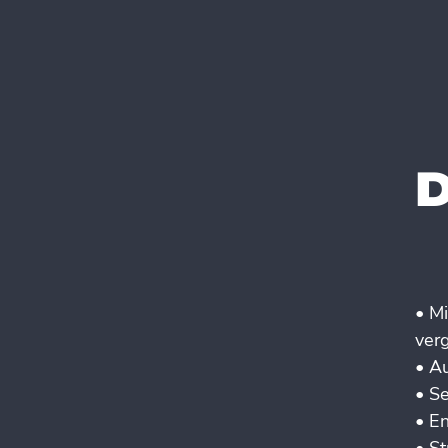
D
• M
ver
• A
• Se
• En