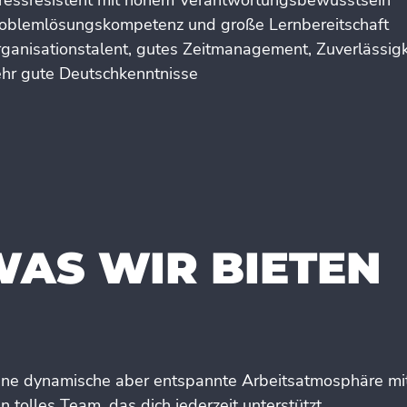
tressresistent mit hohem Verantwortungsbewusstsein
roblemlösungskompetenz und große Lernbereitschaft
rganisationstalent, gutes Zeitmanagement, Zuverlässigk
ehr gute Deutschkenntnisse
AS WIR BIETEN
ine dynamische aber entspannte Arbeitsatmosphäre mitt
n tolles Team, das dich jederzeit unterstützt