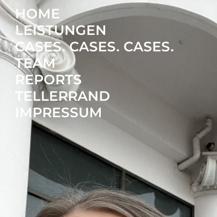
HOME
LEISTUNGEN
CASES. CASES. CASES.
TEAM
REPORTS
TELLERRAND
IMPRESSUM